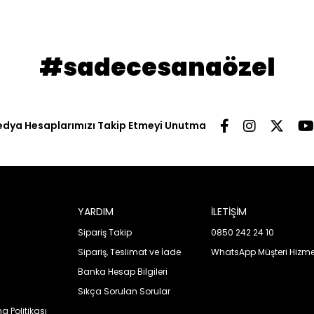
#sadecesanaözel
edya Hesaplarımızı Takip Etmeyi Unutma
YARDIM
İLETİŞİM
Sipariş Takip
0850 242 24 10
Sipariş, Teslimat ve İade
WhatsApp Müşteri Hizmet
Banka Hesap Bilgileri
Sıkça Sorulan Sorular
 Politikası