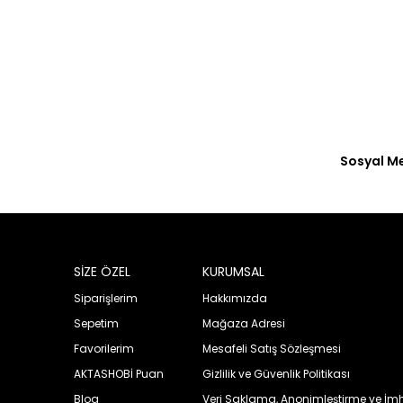
Sosyal M
SİZE ÖZEL
KURUMSAL
Siparişlerim
Hakkımızda
Sepetim
Mağaza Adresi
Favorilerim
Mesafeli Satış Sözleşmesi
AKTASHOBİ Puan
Gizlilik ve Güvenlik Politikası
Blog
Veri Saklama, Anonimleştirme ve İmha