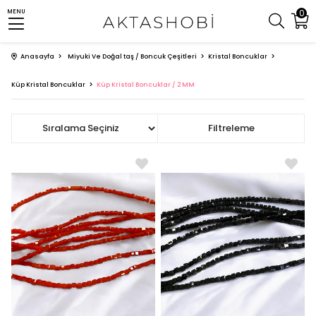
0
MENU
Anasayfa
Miyuki Ve Doğal taş / Boncuk Çeşitleri
Kristal Boncuklar
Küp Kristal Boncuklar
Küp Kristal Boncuklar / 2 MM
Sıralama
Filtreleme