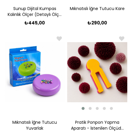
Sunup Dijital Kumpas
Mıknatıslı İğne Tutucu Kare
Kalınlık Ölçer (Detaylı Ölçü
Aleti)
₺445,00
₺290,00
Pratik Ponpon Yapma
Mıknatıslı İğne Tutucu
Aparatı - İstenilen Ölçüde
Yuvarlak