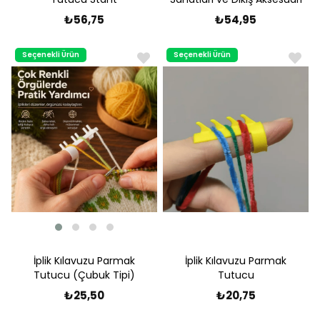
₺56,75
₺54,95
Seçenekli Ürün
Seçenekli Ürün
İplik Kılavuzu Parmak
İplik Kılavuzu Parmak
Tutucu (Çubuk Tipi)
Tutucu
₺25,50
₺20,75