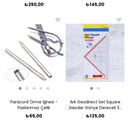
Yapma İmkanı
₺145,00
₺290,00
Paracord Örme İğnesi -
Ark Geodirect Set Square
Paslanmaz Çelik
Geoder Gönye Dereceli 32
cm x 45
₺65,00
₺135,00