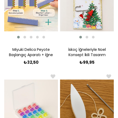
Miyuki Delica Peyote
İskoç İğneleriyle Noel
Başlangıç Aparatı + İğne
Konsept İkili Tasarım
₺32,50
₺99,95