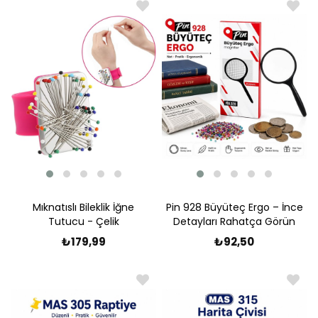
Mıknatıslı Bileklik İğne
Pin 928 Büyüteç Ergo – İnce
Tutucu - Çelik
Detayları Rahatça Görün
₺179,99
₺92,50