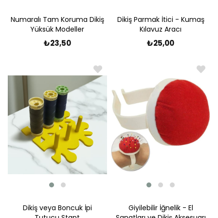
Numaralı Tam Koruma Dikiş
Dikiş Parmak İtici - Kumaş
Yüksük Modeller
Kılavuz Aracı
₺23,50
₺25,00
Dikiş veya Boncuk İpi
Giyilebilir İğnelik - El
Tutucu Stant
Sanatları ve Dikiş Aksesuarı