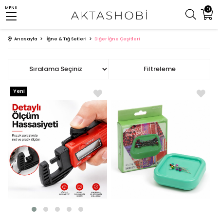
0
MENU
Anasayfa
İğne & Tığ Setleri
Diğer İğne Çeşitleri
Sıralama
Filtreleme
Yeni