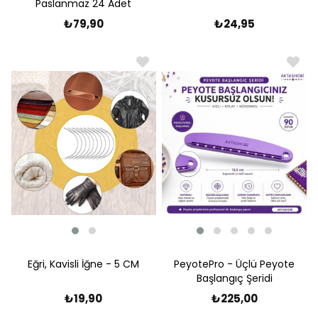
Paslanmaz 24 Adet
₺79,90
₺24,95
Eğri, Kavisli İğne - 5 CM
PeyotePro - Üçlü Peyote
Başlangıç Şeridi
₺19,90
₺225,00