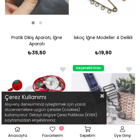
Pratik Dikiş Aparatı, İğne
İskoç İğne Modeller 4 Delikli
Aparatı
₺35,50
₺19,90
Seçenekli Ürün
Çerez Kullanımı
Alışveriş deneyiminizi iyileştirmek için yasal
düzenlemelere uygun çerezler (cookies)
kullanıyoruz. Detaylı bilgiye Çerez Politikası (KVKK)
sayfamızdan erişebilirsiniz.
0
Anasayfa
Favorilerim
Sepetim
Üye Girişi