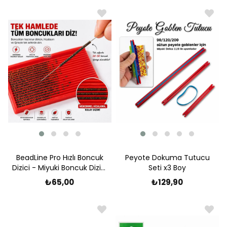
BeadLine Pro Hızlı Boncuk
Peyote Dokuma Tutucu
Dizici - Miyuki Boncuk Dizici
Seti x3 Boy
– Tek Hamlede Dizim
₺65,00
₺129,90
Aparatı