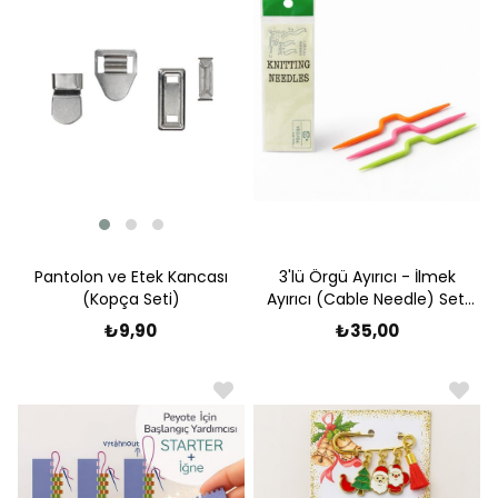
Pantolon ve Etek Kancası
3'lü Örgü Ayırıcı - İlmek
(Kopça Seti)
Ayırıcı (Cable Needle) Seti
– Pratik ve Konforlu
₺9,90
₺35,00
Kullanım