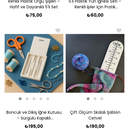
Renkli Plastik Örgü Şişleri –
5'li Plastik Yün İğnesi Seti –
Hafif ve Dayanıklı 5'li Set
Renkli İpler İçin Pratik
Çözüm
₺75,00
₺60,00
Boncuk ve Dikiş İğne Kutusu
Çift Ölçüm Skalalı Şablon
– Sürgülü Kapaklı
Cetvel
Düzenleyici
₺195,00
₺190,00