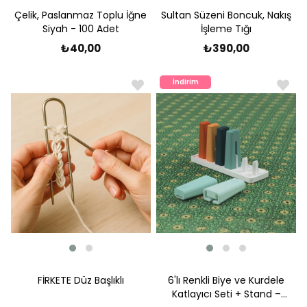
Çelik, Paslanmaz Toplu İğne
Sultan Süzeni Boncuk, Nakış
Siyah - 100 Adet
İşleme Tığı
₺40,00
₺390,00
İndirim
%4İndirim
FİRKETE Düz Başlıklı
6'lı Renkli Biye ve Kurdele
Katlayıcı Seti + Stand –