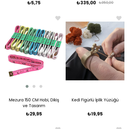
Pratik, Düzenli ve
₺5,75
₺335,00
₺350,00
Profesyonel Katlama
Deneyimi
Mezura 150 CM Hobi, Dikiş
Kedi Figürlü İplik Yüzüğü
ve Tasarım
₺29,95
₺19,95